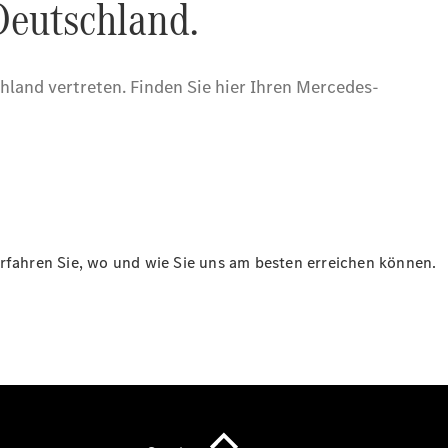
Übersicht
Gebrauchtwagensuche
Junge
Sterne
Junge
Sterne -
elektrisch
Mercedes-
Benz
Online
Store
erfahren Sie, wo und wie Sie uns am besten erreichen können.