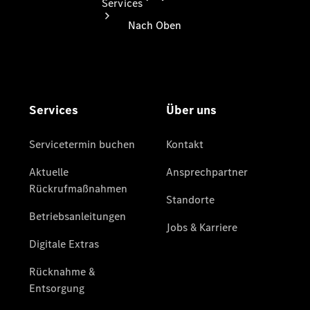
Services
Übersicht
Serviceangebote
Reifen &
Kompletträder
Teile &
Zubehör
Pannen- &
Schadenhilfe
Reparatur &
Werkstatt
Rückrufe &
Umrüstungen
Warnung: Betrug
beim