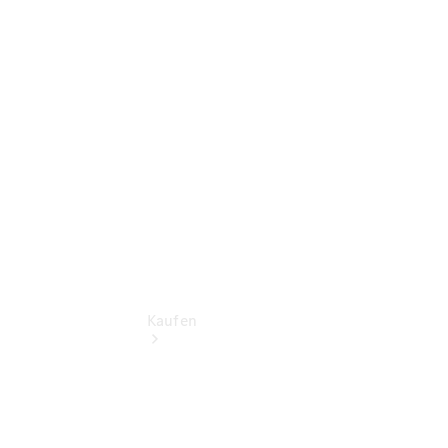
vereinbaren
Servicetermin
buchen
Tel: +49
9521 9498
0
Kaufen