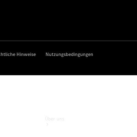
Gebrauchtwagenkauf
Service für
Reisemobile
Beständig
Rental
Gebrauchtwagensuche
Finanzdienste
Digitale
Extras
Über uns