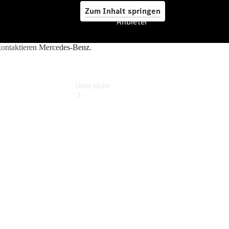
Zum Inhalt springen
Anbieter
Anbieter
Übersicht
Startseite
Ansprechpartner
finden
Beratung
vereinbaren
Servicetermin